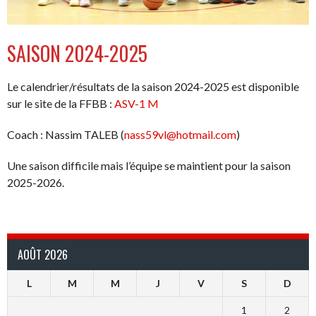
SAISON 2024-2025
Le calendrier/résultats de la saison 2024-2025 est disponible
sur le site de la FFBB :
ASV-1 M
Coach : Nassim TALEB (
nass59vl@hotmail.com
)
Une saison difficile mais l’équipe se maintient pour la saison
2025-2026.
AOÛT 2026
L
M
M
J
V
S
D
1
2