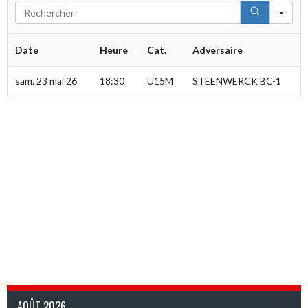
Sea
Date
Heure
Cat.
Adversaire
sam. 23 mai 26
18:30
U15M
STEENWERCK BC-1
AOÛT 2026