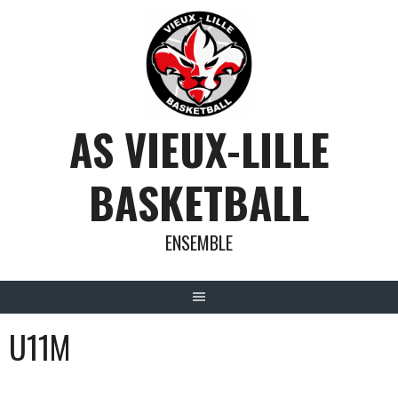
Aller
au
contenu
AS VIEUX-LILLE
BASKETBALL
ENSEMBLE
U11M