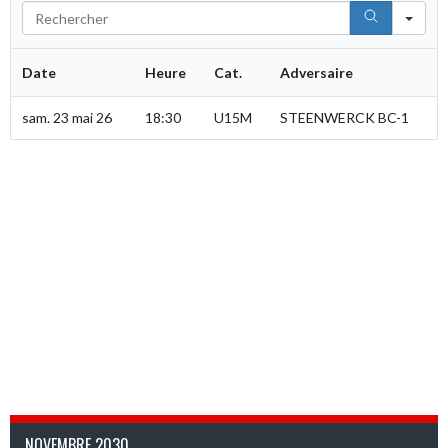
Sea
Date
Heure
Cat.
Adversaire
sam. 23 mai 26
18:30
U15M
STEENWERCK BC-1
NOVEMBRE 2030